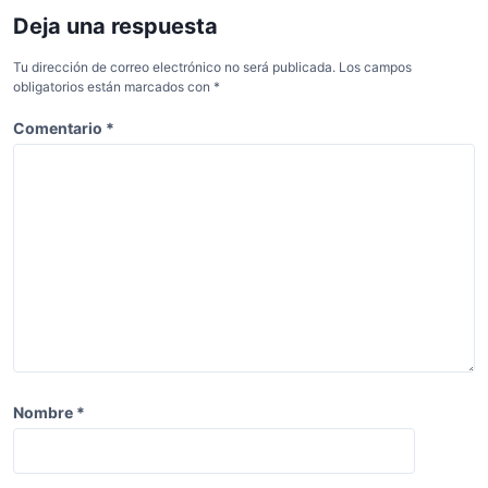
e
Deja una respuesta
g
a
Tu dirección de correo electrónico no será publicada.
Los campos
obligatorios están marcados con
*
c
Comentario
*
i
ó
n
d
e
e
n
t
r
Nombre
*
a
d