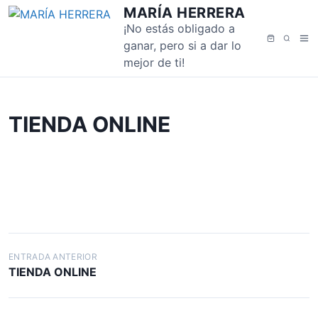
S
MARÍA HERRERA
a
¡No estás obligado a
M
B
l
ganar, pero si a dar lo
e
u
t
mejor de ti!
n
s
a
ú
c
r
a
a
TIENDA ONLINE
r
l
c
o
n
t
e
n
i
N
ENTRADA ANTERIOR
d
TIENDA ONLINE
a
o
v