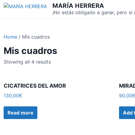
S
MARÍA HERRERA
k
¡No estás obligado a ganar, pero si a
i
p
t
Home
/ Mis cuadros
o
c
Mis cuadros
o
n
Showing all 4 results
t
e
n
CICATRICES DEL AMOR
MIRA
t
130,00
€
90,00
Read more
Add 