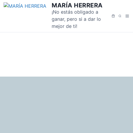
S
MARÍA HERRERA
k
¡No estás obligado a
M
S
i
ganar, pero si a dar lo
e
e
p
mejor de ti!
n
a
t
u
r
o
c
c
h
o
n
t
e
n
t