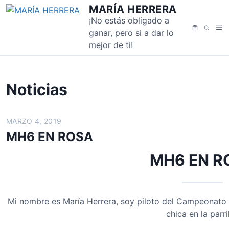
S
MARÍA HERRERA
a
¡No estás obligado a
M
B
l
ganar, pero si a dar lo
e
u
t
mejor de ti!
n
s
a
ú
c
r
a
a
Noticias
r
l
c
o
MARZO 4, 2019
n
MH6 EN ROSA
t
e
MH6 EN R
n
i
d
Mi nombre es María Herrera, soy piloto del Campeonato
o
chica en la parril